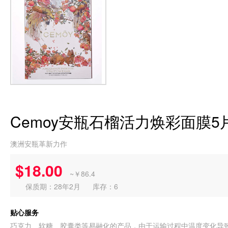
Cemoy安瓶石榴活力焕彩面膜5
澳洲安瓶革新力作
$18.00
~￥86.4
保质期：28年2月
库存：6
贴心服务
巧克力、软糖、胶囊类等易融化的产品，由于运输过程中温度变化导