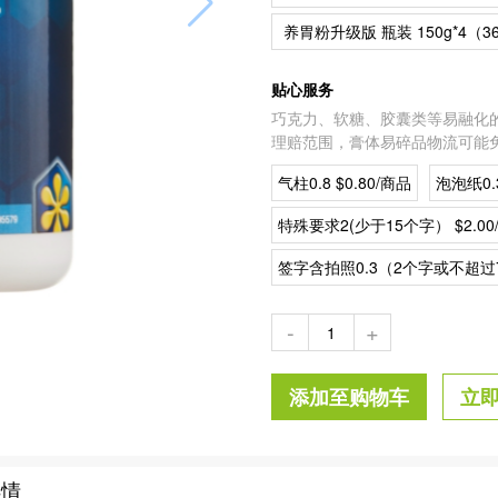
养胃粉升级版 瓶装 150g*4（
贴心服务
巧克力、软糖、胶囊类等易融化
理赔范围，膏体易碎品物流可能
气柱0.8 $0.80/商品
泡泡纸0.3
特殊要求2(少于15个字） $2.00
签字含拍照0.3（2个字或不超过7
-
+
添加至购物车
立
详情